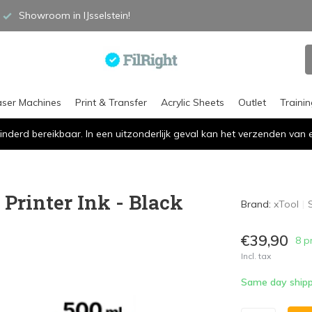
Showroom in IJsselstein!
aser Machines
Print & Transfer
Acrylic Sheets
Outlet
Traini
inderd bereikbaar. In een uitzonderlijk geval kan het verzenden va
 Printer Ink - Black
Brand:
xTool
€39,90
8 p
Incl. tax
Same day shipp