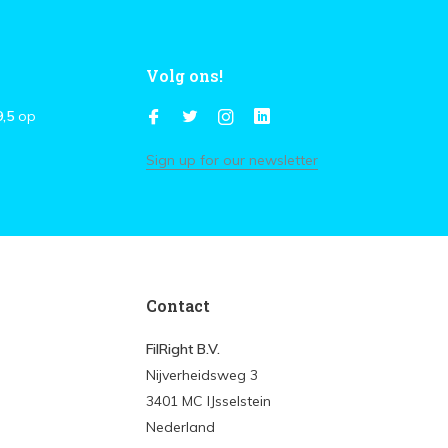
Volg ons!
9,5
op
Sign up for our newsletter
Contact
FilRight B.V.
Nijverheidsweg 3
3401 MC IJsselstein
Nederland