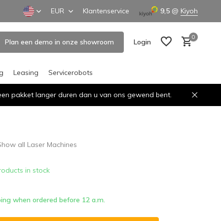
EUR
Klantenservice
9,5
@
Kiyoh
0
Plan een demo in onze showroom
Login
ng
Leasing
Servicerobots
n een pakket langer duren dan u van ons gewend bent.
Create an account
Create an account
Show all Laser Machines
roducts in stock
ing when ordered before 12 a.m.