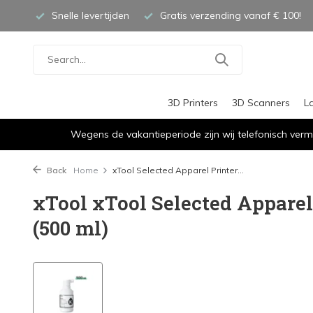
Snelle levertijden
Gratis verzending vanaf € 100!
3D Printers
3D Scanners
L
Wegens de vakantieperiode zijn wij telefonisch verm
Back
Home
xTool Selected Apparel Printer...
xTool xTool Selected Apparel
(500 ml)