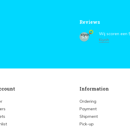
Reviews
Wij scoren een
9,5
Kiyoh
ccount
Information
er
Ordering
ers
Payment
ets
Shipment
list
Pick-up