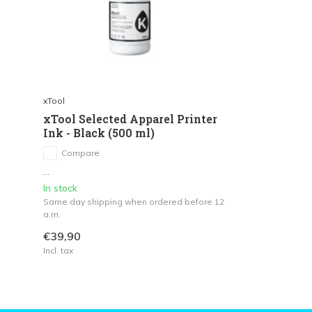
xTool
xTool Selected Apparel Printer
Ink - Black (500 ml)
Compare
...
In stock
Same day shipping when ordered before 12
a.m.
€39,90
Incl. tax