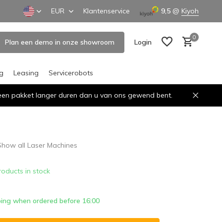
EUR
Klantenservice
9,5
@
Kiyoh
0
Plan een demo in onze showroom
Login
ng
Leasing
Servicerobots
n een pakket langer duren dan u van ons gewend bent.
Create an account
Create an account
Show all Laser Machines
roducts in stock
ing when ordered before 16:00