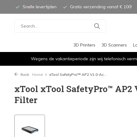
Snelle levertijden
Gratis verzending vanaf € 100!
3D Printers
3D Scanners
L
Wegens de vakantieperiode zijn wij telefonisch verm
Back
Home
xTool SafetyPro™ AP2 V1.0-Ac...
xTool xTool SafetyPro™ AP2 
Filter