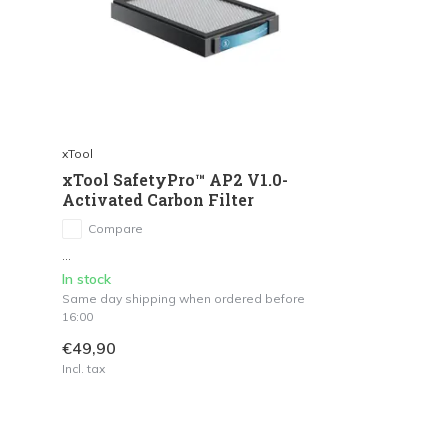
xTool
xTool SafetyPro™ AP2 V1.0-
Activated Carbon Filter
Compare
...
In stock
Same day shipping when ordered before
16:00
€49,90
Incl. tax