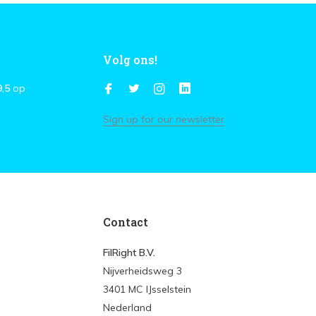
Volg ons!
9,5
op
Sign up for our newsletter
Contact
FilRight B.V.
Nijverheidsweg 3
3401 MC IJsselstein
Nederland