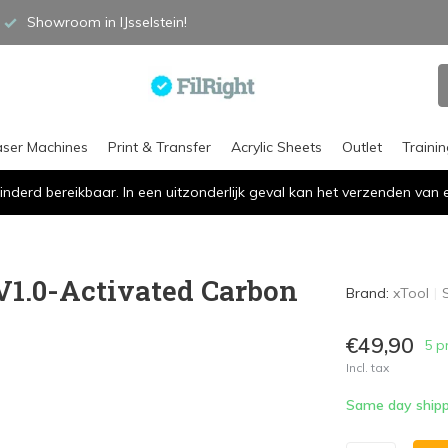
Showroom in IJsselstein!
aser Machines
Print & Transfer
Acrylic Sheets
Outlet
Traini
inderd bereikbaar. In een uitzonderlijk geval kan het verzenden va
V1.0-Activated Carbon
Brand:
xTool
€49,90
5 p
Incl. tax
Same day shipp