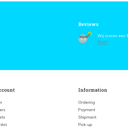
Reviews
Wij scoren een
9,5
Kiyoh
ccount
Information
er
Ordering
ers
Payment
ets
Shipment
list
Pick-up