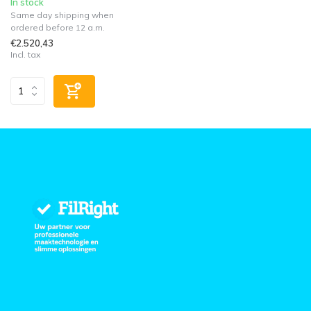
In stock
Same day shipping when
ordered before 12 a.m.
€2.520,43
Incl. tax