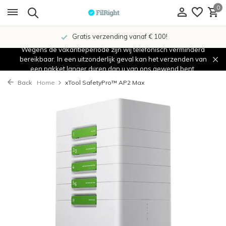
0
Gratis verzending vanaf € 100!
Wegens de vakantieperiode zijn wij telefonisch verminderd
bereikbaar. In een uitzonderlijk geval kan het verzenden van
een pakket langer duren dan u van ons gewend bent.
Back
Home
xTool SafetyPro™ AP2 Max