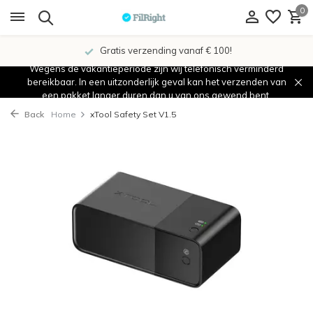
0
Gratis verzending vanaf € 100!
Wegens de vakantieperiode zijn wij telefonisch verminderd
bereikbaar. In een uitzonderlijk geval kan het verzenden van
een pakket langer duren dan u van ons gewend bent.
Back
Home
xTool Safety Set V1.5