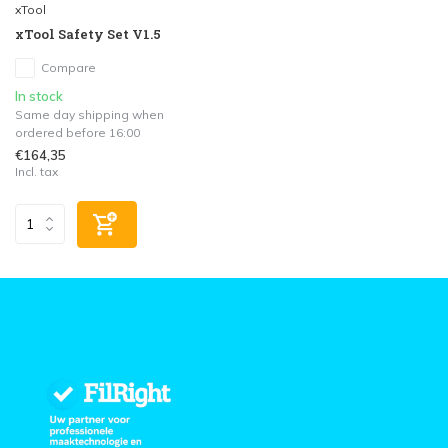
xTool
xTool Safety Set V1.5
Compare
In stock
Same day shipping when
ordered before 16:00
€164,35
Incl. tax