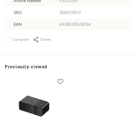
Article number
P5010367
SKU
306633872
EAN
6928819528024
Compare
Share
Previously viewed