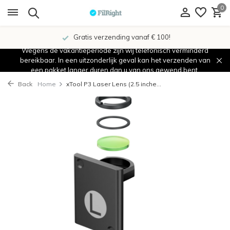
0
Gratis verzending vanaf € 100!
Wegens de vakantieperiode zijn wij telefonisch verminderd
bereikbaar. In een uitzonderlijk geval kan het verzenden van
een pakket langer duren dan u van ons gewend bent.
Back
Home
xTool P3 Laser Lens (2.5 inche...