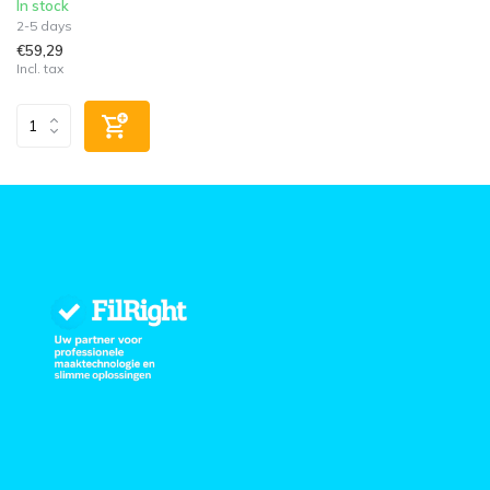
In stock
2-5 days
€59,29
Incl. tax