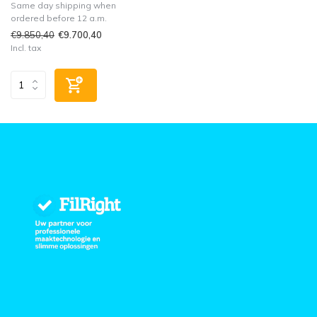
Same day shipping when
ordered before 12 a.m.
€9.850,40
€9.700,40
Incl. tax