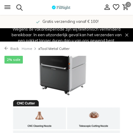
0
Gratis verzending vanaf € 100!
Wegens de vakantieperiode zijn wij telefonisch verminderd
bereikbaar. In een uitzonderlijk geval kan het verzenden van
een pakket langer duren dan u van ons gewend bent.
Back
Home
xTool Metal Cutter
2% sale