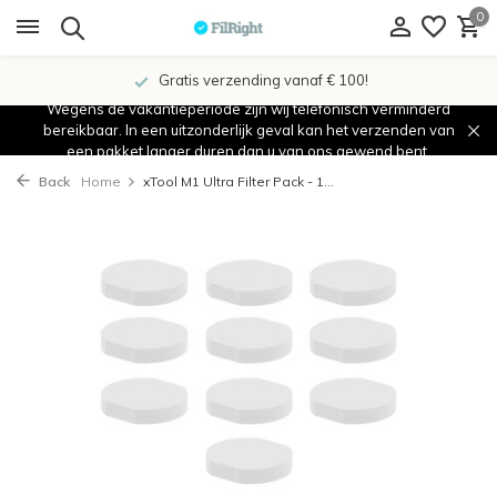
0
Gratis verzending vanaf € 100!
Wegens de vakantieperiode zijn wij telefonisch verminderd
bereikbaar. In een uitzonderlijk geval kan het verzenden van
een pakket langer duren dan u van ons gewend bent.
Back
Home
xTool M1 Ultra Filter Pack - 1...