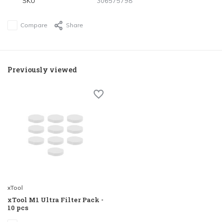
SKU
306575798
Compare
Share
Previously viewed
xTool
xTool M1 Ultra Filter Pack -
10 pcs