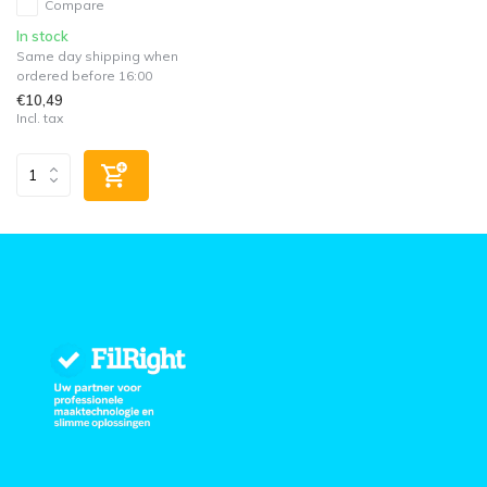
Compare
In stock
Same day shipping when
ordered before 16:00
€10,49
Incl. tax