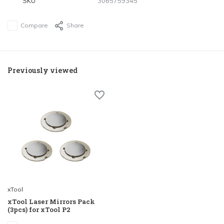
SKU
3065759345
Compare
Share
Previously viewed
xTool
xTool Laser Mirrors Pack
(3pcs) for xTool P2