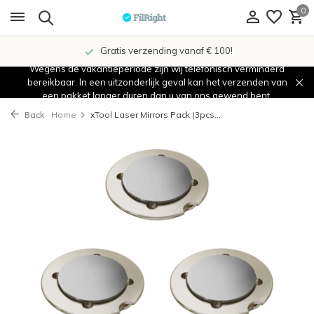
0
Gratis verzending vanaf € 100!
Wegens de vakantieperiode zijn wij telefonisch verminderd
bereikbaar. In een uitzonderlijk geval kan het verzenden van
een pakket langer duren dan u van ons gewend bent.
Back
Home
xTool Laser Mirrors Pack (3pcs...