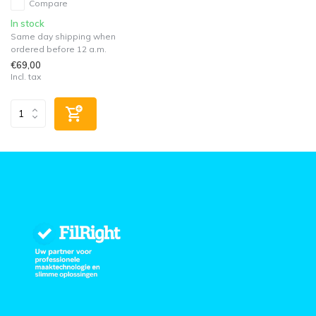
Compare
In stock
Same day shipping when
ordered before 12 a.m.
€69,00
Incl. tax