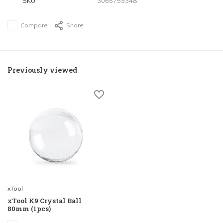
SKU
3065759348
Compare
Share
Previously viewed
xTool
xTool K9 Crystal Ball
80mm (1pcs)