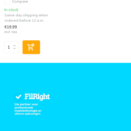
Compare
In stock
Same day shipping when
ordered before 12 a.m.
€19,99
Incl. tax