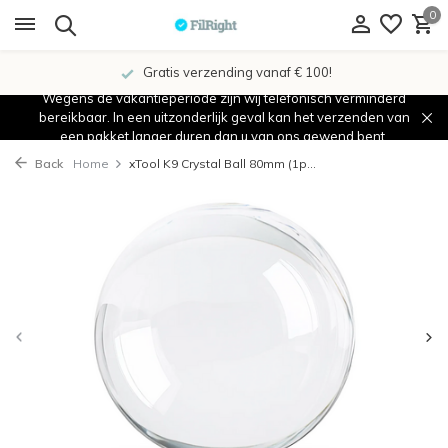
0
Gratis verzending vanaf € 100!
Wegens de vakantieperiode zijn wij telefonisch verminderd
bereikbaar. In een uitzonderlijk geval kan het verzenden van
een pakket langer duren dan u van ons gewend bent.
Back
Home
xTool K9 Crystal Ball 80mm (1p...