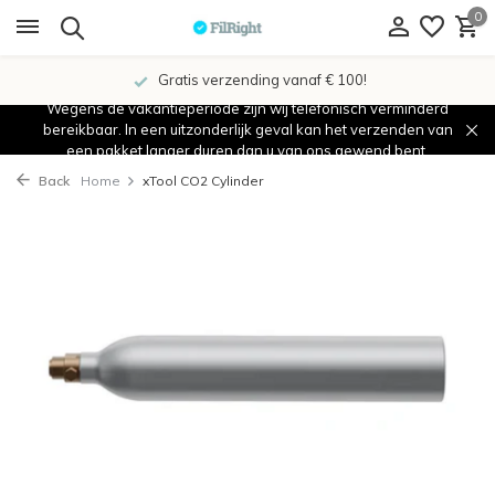
0
Gratis verzending vanaf € 100!
Wegens de vakantieperiode zijn wij telefonisch verminderd
bereikbaar. In een uitzonderlijk geval kan het verzenden van
een pakket langer duren dan u van ons gewend bent.
Back
Home
xTool CO2 Cylinder