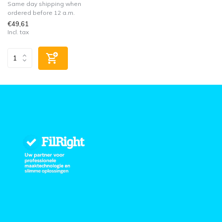
Same day shipping when
ordered before 12 a.m.
€49,61
Incl. tax