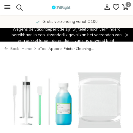
0
Gratis verzending vanaf € 100!
Wegens de vakantieperiode zijn wij telefonisch verminderd
bereikbaar. In een uitzonderlijk geval kan het verzenden van
een pakket langer duren dan u van ons gewend bent.
Back
Home
xTool Apparel Printer Cleaning...