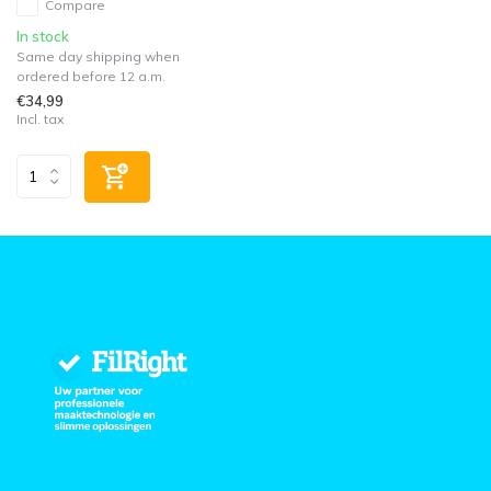
Compare
In stock
Same day shipping when
ordered before 12 a.m.
€34,99
Incl. tax