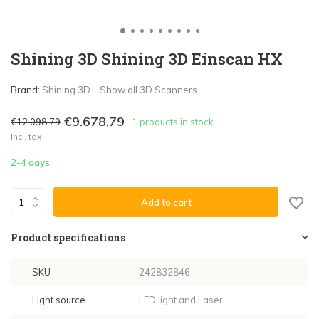
Shining 3D Shining 3D Einscan HX
Brand:
Shining 3D
Show all 3D Scanners
€9.678,79
€12.098,79
1 products in stock
Incl. tax
2-4 days
Add to cart
Product specifications
SKU
242832846
Light source
LED light and Laser