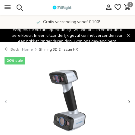
0
Gratis verzending vanaf € 100!
Wegens de vakantieperiode zijn wij telefonisch verminderd
bereikbaar. In een uitzonderlijk geval kan het verzenden van
een pakket langer duren dan u van ons gewend bent.
Back
Home
Shining 3D Einscan HX
20% sale