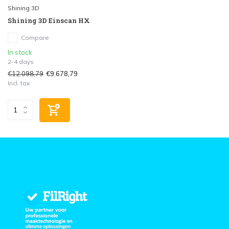
Shining 3D
Shining 3D Einscan HX
Compare
In stock
2-4 days
€12.098,79
€9.678,79
Incl. tax