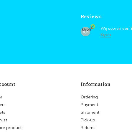
Reviews
Wij scoren een
9,5
Kiyoh
ccount
Information
er
Ordering
ers
Payment
ets
Shipment
list
Pick-up
re products
Returns