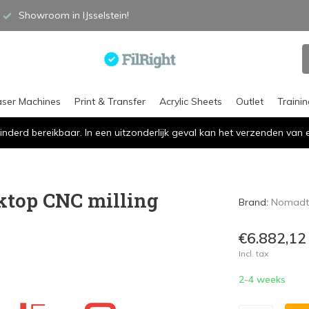
Showroom in IJsselstein!
aser Machines
Print & Transfer
Acrylic Sheets
Outlet
Traini
inderd bereikbaar. In een uitzonderlijk geval kan het verzenden va
ktop CNC milling
Brand:
Nomadt
€6.882,12
Incl. tax
2-4 weeks