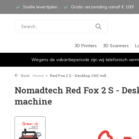
Snelle levertijden
Gratis verzending vanaf € 100!
3D Printers
3D Scanners
L
Wegens de vakantieperiode zijn wij telefonisch verm
Back
Home
Red Fox 2 S - Desktop CNC mill...
Nomadtech Red Fox 2 S - Des
machine