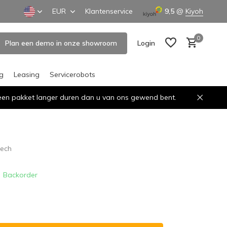
EUR
Klantenservice
9,5
@
Kiyoh
0
Plan een demo in onze showroom
Login
ng
Leasing
Servicerobots
n een pakket langer duren dan u van ons gewend bent.
Create an account
Create an account
ech
Backorder