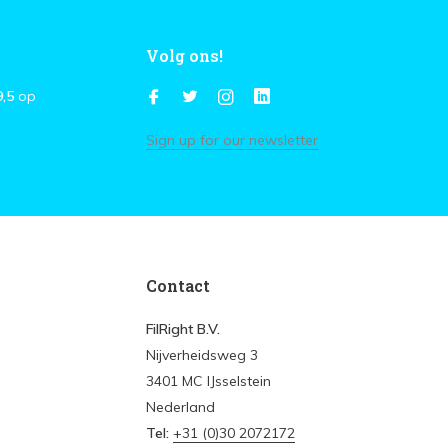
Volg ons!
9,5
op
Sign up for our newsletter
Contact
FilRight B.V.
Nijverheidsweg 3
3401 MC IJsselstein
Nederland
Tel:
+31 (0)30 2072172