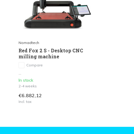
Nomadtech
Red Fox 2 S - Desktop CNC
milling machine
Compare
...
In stock
2-4 weeks
€6.882,12
Incl. tax