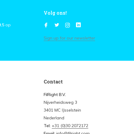
Volg ons!
9,5
op
Sign up for our newsletter
Contact
FilRight B.V.
Nijverheidsweg 3
3401 MC IJsselstein
Nederland
Tel:
+31 (0)30 2072172
Email:
info@filright.com