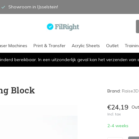
Showroom in IJsselstein!
aser Machines
Print & Transfer
Acrylic Sheets
Outlet
Traini
inderd bereikbaar. In een uitzonderlijk geval kan het verzenden va
ng Block
Brand:
Raise3D
€24,19
Out
Incl. tax
2-4 weeks