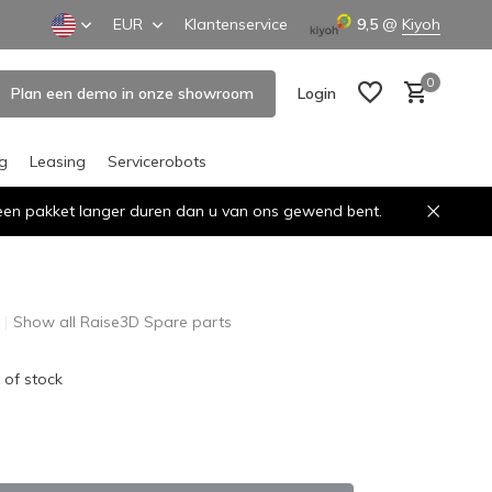
EUR
Klantenservice
9,5
@
Kiyoh
0
Plan een demo in onze showroom
Login
ng
Leasing
Servicerobots
n een pakket langer duren dan u van ons gewend bent.
Create an account
Create an account
Show all Raise3D Spare parts
 of stock