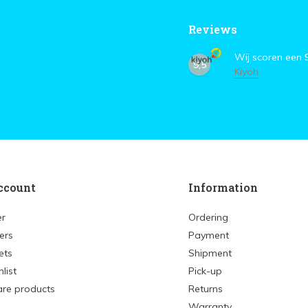
Reviews
Wij scoren een
9,5
Kiyoh
ccount
Information
er
Ordering
ers
Payment
ets
Shipment
list
Pick-up
re products
Returns
Warranty