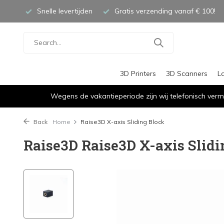
Snelle levertijden
Gratis verzending vanaf € 100!
3D Printers
3D Scanners
L
Wegens de vakantieperiode zijn wij telefonisch verm
Back
Home
Raise3D X-axis Sliding Block
Raise3D Raise3D X-axis Slidi