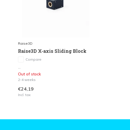
Raise3D
Raise3D X-axis Sliding Block
Compare
...
Out of stock
2-4 weeks
€24,19
Incl. tax