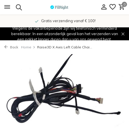
0
Gratis verzending vanaf € 100!
Wegens de vakantieperiode zijn wij telefonisch verminderd
bereikbaar. In een uitzonderlijk geval kan het verzenden van
een pakket langer duren dan u van ons gewend bent.
Back
Home
Raise3D X Axis Left Cable Chai...