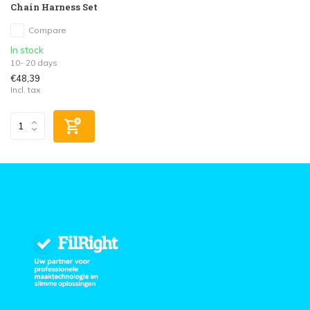
Chain Harness Set
Compare
In stock
10- 20 days
€48,39
Incl. tax