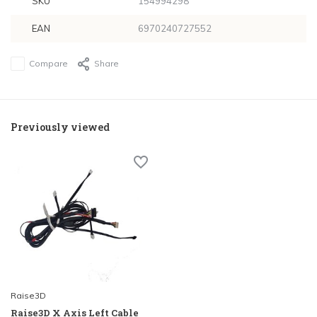
SKU
154994298
EAN
6970240727552
Compare
Share
Previously viewed
Raise3D
Raise3D X Axis Left Cable