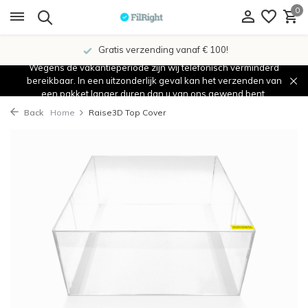
0
Gratis verzending vanaf € 100!
Wegens de vakantieperiode zijn wij telefonisch verminderd
bereikbaar. In een uitzonderlijk geval kan het verzenden van
een pakket langer duren dan u van ons gewend bent.
Back
Home
Raise3D Top Cover