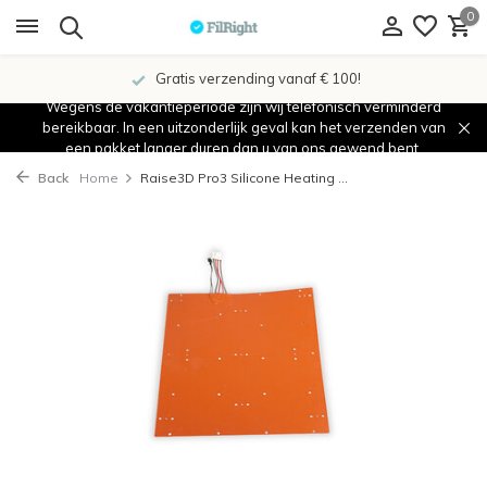
0
Gratis verzending vanaf € 100!
Wegens de vakantieperiode zijn wij telefonisch verminderd
bereikbaar. In een uitzonderlijk geval kan het verzenden van
een pakket langer duren dan u van ons gewend bent.
Back
Home
Raise3D Pro3 Silicone Heating ...