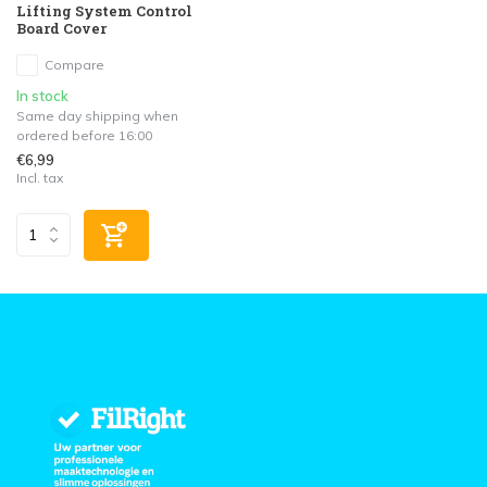
Lifting System Control
Board Cover
Compare
In stock
Same day shipping when
ordered before 16:00
€6,99
Incl. tax