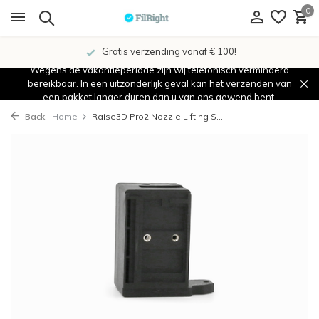
0
Gratis verzending vanaf € 100!
Wegens de vakantieperiode zijn wij telefonisch verminderd
bereikbaar. In een uitzonderlijk geval kan het verzenden van
een pakket langer duren dan u van ons gewend bent.
Back
Home
Raise3D Pro2 Nozzle Lifting S...