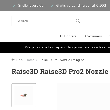
Snelle levertijden
Gratis verzending vanaf € 100!
3D Printers
3D Scanners
L
Wegens de vakantieperiode zijn wij telefonisch verm
Back
Home
Raise3D Pro2 Nozzle Lifting As...
Raise3D Raise3D Pro2 Nozzle