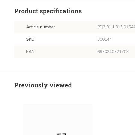
Product specifications
Article number
[S]3.01.1.013.015A
SKU
300144
EAN
6970240721703
Previously viewed