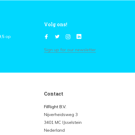
Volg ons!
9,5
op
Sign up for our newsletter
Contact
FilRight B.V.
Nijverheidsweg 3
3401 MC IJsselstein
Nederland