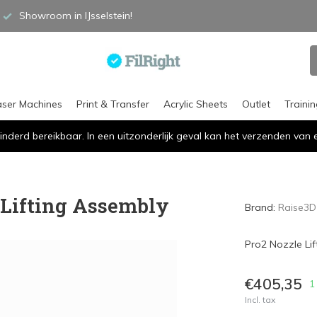
Showroom in IJsselstein!
aser Machines
Print & Transfer
Acrylic Sheets
Outlet
Traini
inderd bereikbaar. In een uitzonderlijk geval kan het verzenden va
 Lifting Assembly
Brand:
Raise3D
Pro2 Nozzle Li
€405,35
1
Incl. tax