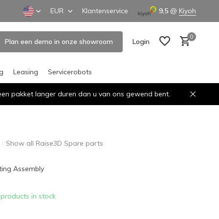
EUR
Klantenservice
9,5
@
Kiyoh
0
Plan een demo in onze showroom
Login
ng
Leasing
Servicerobots
n een pakket langer duren dan u van ons gewend bent.
Create an account
Create an account
Show all Raise3D Spare parts
fting Assembly
 products in stock