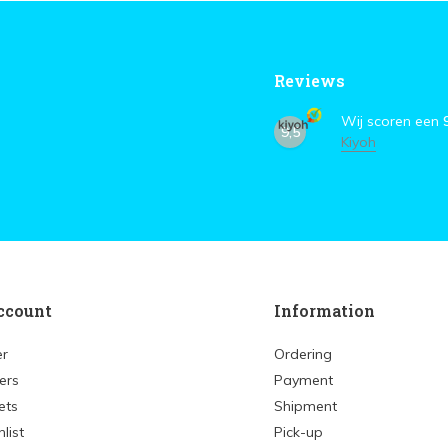
Reviews
Wij scoren een
9,5
Kiyoh
ccount
Information
er
Ordering
ers
Payment
ets
Shipment
list
Pick-up