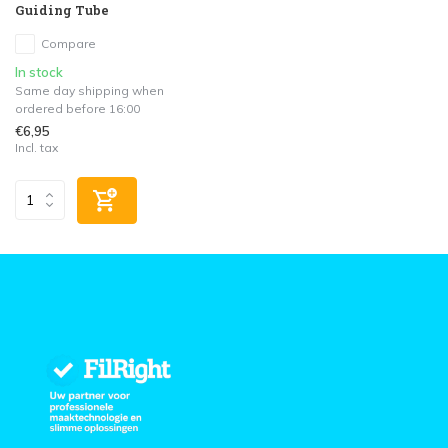
Guiding Tube
Compare
In stock
Same day shipping when
ordered before 16:00
€6,95
Incl. tax