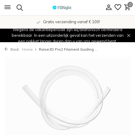
0
Gratis verzending vanaf € 100!
Wegens de vakantieperiode zijn wij telefonisch verminderd
bereikbaar. In een uitzonderlijk geval kan het verzenden van
een pakket langer duren dan u van ons gewend bent.
Back
Home
Raise3D Pro2 Filament Guiding ...