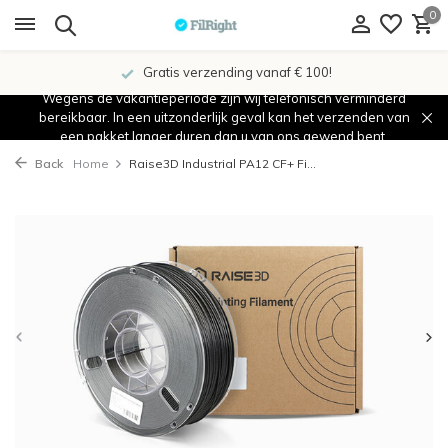
0
Gratis verzending vanaf € 100!
Wegens de vakantieperiode zijn wij telefonisch verminderd
bereikbaar. In een uitzonderlijk geval kan het verzenden van
een pakket langer duren dan u van ons gewend bent.
Back
Home
Raise3D Industrial PA12 CF+ Fi...