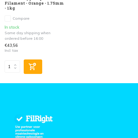
Filament - Orange - 1.75mm
- 1kg
Compare
In stock
Same day shipping when
ordered before 16:00
€43,56
Incl. tax