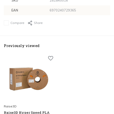
SKU
281845516
EAN
6970240729365
Compare
Share
Previously viewed
Raise3D
Raise3D Hyper Speed PLA