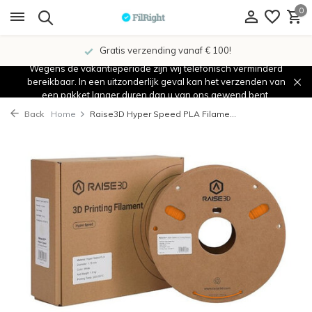
0
Gratis verzending vanaf € 100!
Wegens de vakantieperiode zijn wij telefonisch verminderd
bereikbaar. In een uitzonderlijk geval kan het verzenden van
een pakket langer duren dan u van ons gewend bent.
Back
Home
Raise3D Hyper Speed PLA Filame...