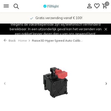
0
Gratis verzending vanaf € 100!
Wegens de vakantieperiode zijn wij telefonisch verminderd
bereikbaar. In een uitzonderlijk geval kan het verzenden van
een pakket langer duren dan u van ons gewend bent.
Back
Home
Raise3D Hyper Speed Auto Calib...