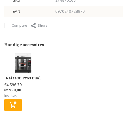
SKU
274870160
EAN
6970240728870
Compare
Share
Handige accesoires
Raise3D Pro3 Dual
€4.596,79
€2.999,00
Incl. tax