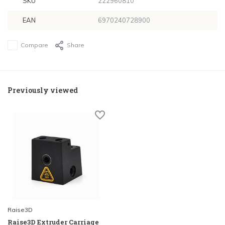
SKU
222960810
EAN
6970240728900
Compare
Share
Previously viewed
Raise3D
Raise3D Extruder Carriage