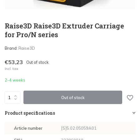
Raise3D Raise3D Extruder Carriage
for Pro/N series
Brand:
Raise3D
€53,23
Out of stock
Incl. tax
2-4 weeks
Out of stock
Product specifications
Article number
[S]5.02.05059A01