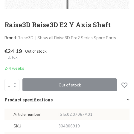
Raise3D Raise3D E2 Y Axis Shaft
Brand:
Raise3D
Show all Raise3D Pro2 Series Spare Parts
€24,19
Out of stock
Incl. tax
2-4 weeks
Out of stock
Product specifications
Article number
[S]5.02.07067A01
SKU
304806919