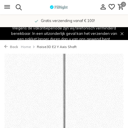
0
Gratis verzending vanaf € 100!
Wegens de vakantieperiode zijn wij telefonisch verminderd
bereikbaar. In een uitzonderlijk geval kan het verzenden van
een pakket langer duren dan u van ons gewend bent.
Back
Home
Raise3D E2 Y Axis Shaft