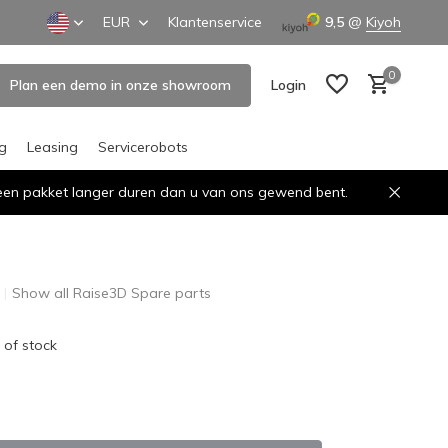
EUR
Klantenservice
9,5
@
Kiyoh
0
Plan een demo in onze showroom
Login
ng
Leasing
Servicerobots
n een pakket langer duren dan u van ons gewend bent.
Create an account
Create an account
Show all Raise3D Spare parts
 of stock