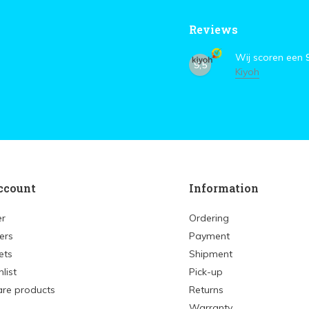
Reviews
Wij scoren een
9,5
Kiyoh
ccount
Information
er
Ordering
ers
Payment
ets
Shipment
list
Pick-up
re products
Returns
Warranty