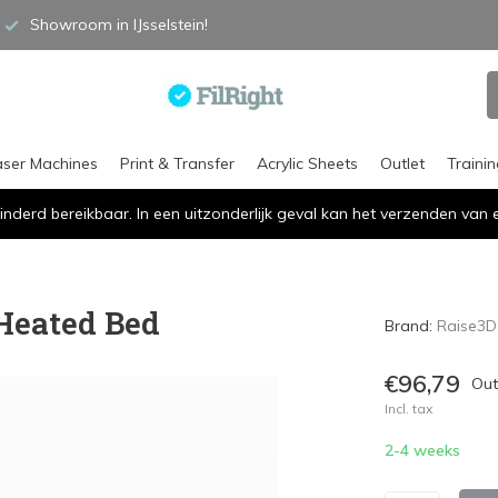
Showroom in IJsselstein!
aser Machines
Print & Transfer
Acrylic Sheets
Outlet
Traini
inderd bereikbaar. In een uitzonderlijk geval kan het verzenden va
 Heated Bed
Brand:
Raise3D
€96,79
Out
Incl. tax
2-4 weeks