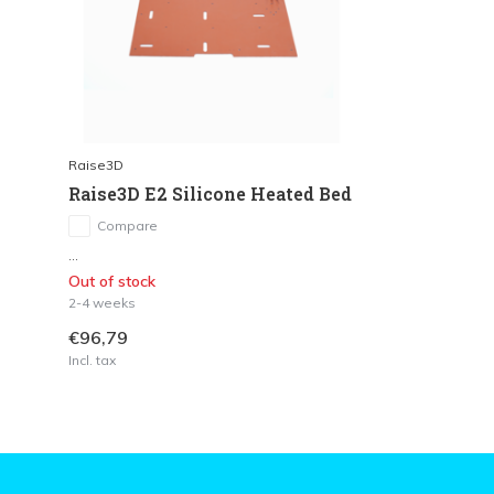
Raise3D
Raise3D E2 Silicone Heated Bed
Compare
...
Out of stock
2-4 weeks
€96,79
Incl. tax