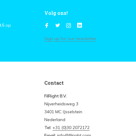
Volg ons!
9,5
op
Sign up for our newsletter
Contact
FilRight B.V.
Nijverheidsweg 3
3401 MC IJsselstein
Nederland
Tel:
+31 (0)30 2072172
Email:
info@filright.com