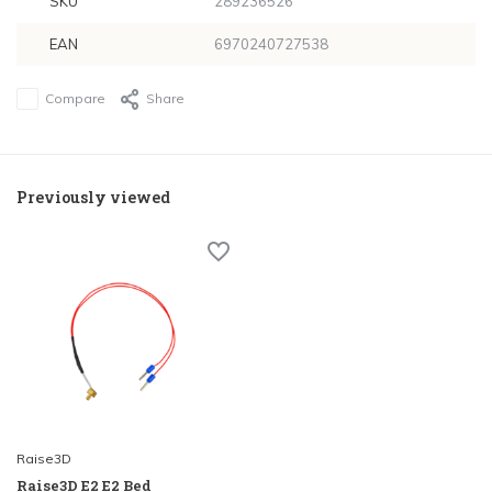
SKU
289236526
EAN
6970240727538
Compare
Share
Previously viewed
Raise3D
Raise3D E2 E2 Bed