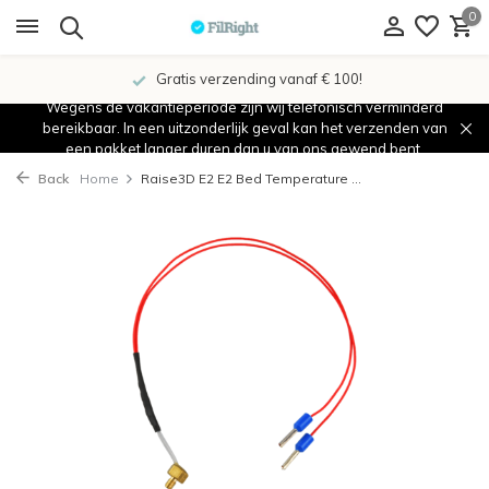
0
Gratis verzending vanaf € 100!
Wegens de vakantieperiode zijn wij telefonisch verminderd
bereikbaar. In een uitzonderlijk geval kan het verzenden van
een pakket langer duren dan u van ons gewend bent.
Back
Home
Raise3D E2 E2 Bed Temperature ...