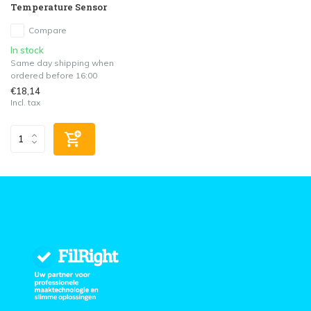
Temperature Sensor
Compare
In stock
Same day shipping when
ordered before 16:00
€18,14
Incl. tax