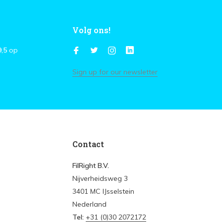
Volg ons!
9,5
op
Sign up for our newsletter
Contact
FilRight B.V.
Nijverheidsweg 3
3401 MC IJsselstein
Nederland
Tel:
+31 (0)30 2072172