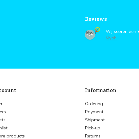
Reviews
Wij scoren een
9,5
Kiyoh
ccount
Information
er
Ordering
ers
Payment
ets
Shipment
list
Pick-up
re products
Returns