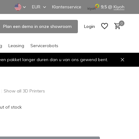
EUR
Klantenservice
9,5
@
Kiyoh
0
Plan een demo in onze showroom
Login
ng
Leasing
Servicerobots
n een pakket langer duren dan u van ons gewend bent.
Create an account
Create an account
Show all 3D Printers
ut of stock