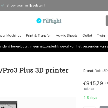
Showroom in IJsselstein!
aser Machines
Print & Transfer
Acrylic Sheets
Outlet
Traini
inderd bereikbaar. In een uitzonderlijk geval kan het verzenden va
/Pro3 Plus 3D printer
Brand:
Raise3D
€845,79
O
Incl. tax
2-5 days