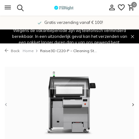
0
Gratis verzending vanaf € 100!
Wegens de vakantieperiode zijn wij telefonisch verminderd
bereikbaar. In een uitzonderlijk geval kan het verzenden van
een pakket langer duren dan u van ons gewend bent.
Back
Home
Raise3D C220-P – Cleaning St...