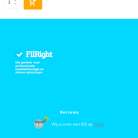
Reviews
9,5
Wij scoren een
9,5
op
Kiyoh