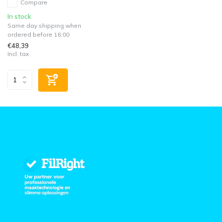
Compare
In stock
Same day shipping when
ordered before 16:00
€48,39
Incl. tax