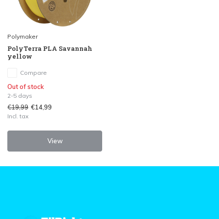
Polymaker
PolyTerra PLA Savannah
yellow
Compare
Out of stock
2-5 days
€19,99
€14,99
Incl. tax
View