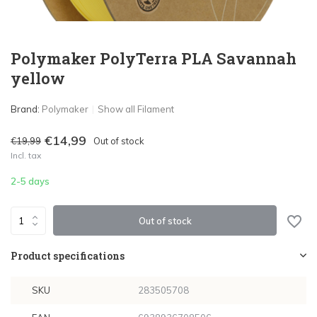
Polymaker PolyTerra PLA Savannah
yellow
Brand:
Polymaker
Show all Filament
€14,99
€19,99
Out of stock
Incl. tax
2-5 days
Out of stock
Product specifications
SKU
283505708