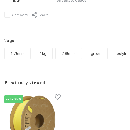
EAN
6938936708506
Compare
Share
Tags
1.75mm
1kg
2.85mm
groen
polylite
Previously viewed
sale 25%