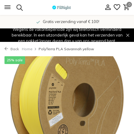
0
Gratis verzending vanaf € 100!
Wegens de vakantieperiode zijn wij telefonisch verminderd
bereikbaar. In een uitzonderlijk geval kan het verzenden van
een pakket langer duren dan u van ons gewend bent.
Back
Home
PolyTerra PLA Savannah yellow
25% sale