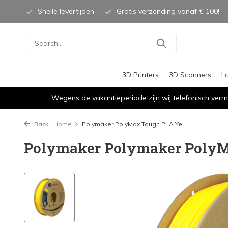
Snelle levertijden
Gratis verzending vanaf € 100!
3D Printers
3D Scanners
L
Wegens de vakantieperiode zijn wij telefonisch verm
Back
Home
Polymaker PolyMax Tough PLA Ye...
Polymaker Polymaker PolyM