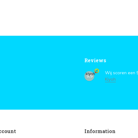
Reviews
Wij scoren een
9,5
Kiyoh
ccount
Information