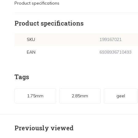
Product specifications
Product specifications
SKU
199167021
EAN
6938936710493
Tags
1.75mm
2.85mm
geel
Previously viewed