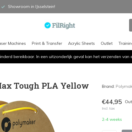
Showroom in IJsselstein!
aser Machines
Print & Transfer
Acrylic Sheets
Outlet
Traini
inderd bereikbaar. In een uitzonderlijk geval kan het verzenden va
ax Tough PLA Yellow
Brand:
Polymak
€44,95
Out
Incl. tax
2-4 weeks