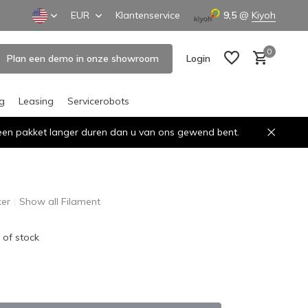
EUR
Klantenservice
9,5
@
Kiyoh
0
Plan een demo in onze showroom
Login
ng
Leasing
Servicerobots
n een pakket langer duren dan u van ons gewend bent.
Create an account
Create an account
er
Show all Filament
 of stock