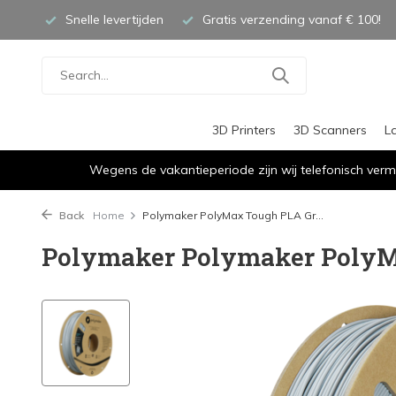
Snelle levertijden
Gratis verzending vanaf € 100!
3D Printers
3D Scanners
L
Wegens de vakantieperiode zijn wij telefonisch verm
Back
Home
Polymaker PolyMax Tough PLA Gr...
Polymaker Polymaker PolyM