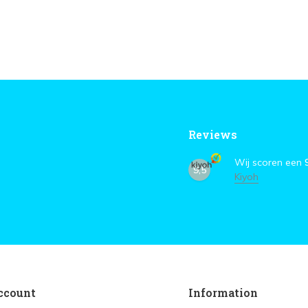
Reviews
Wij scoren een
9,5
Kiyoh
ccount
Information