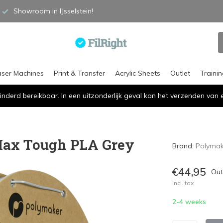
Showroom in IJsselstein!
aser Machines
Print & Transfer
Acrylic Sheets
Outlet
Traini
inderd bereikbaar. In een uitzonderlijk geval kan het verzenden va
ax Tough PLA Grey
Brand:
Polymak
€44,95
Out
Incl. tax
2-4 weeks