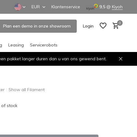
EUR
Klantenservice
9,5
@
Kiyoh
0
Plan een demo in onze showroom
Login
ng
Leasing
Servicerobots
n een pakket langer duren dan u van ons gewend bent.
Create an account
Create an account
er
Show all Filament
 of stock