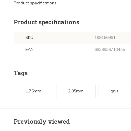
Product specifications
Product specifications
SKU
199166991
EAN
6938936710455
Tags
1.75mm
2.85mm
grijs
Previously viewed