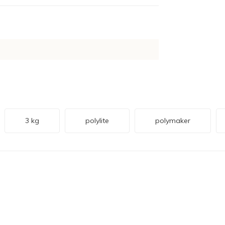
3 kg
polylite
polymaker