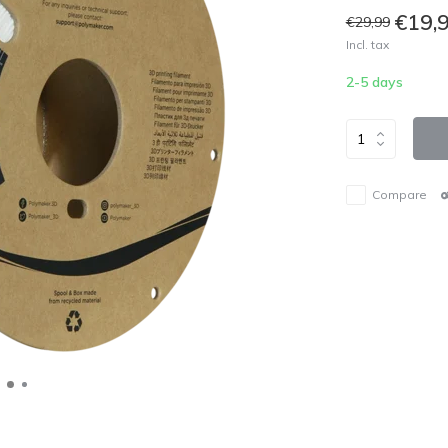
€19,
€29,99
Incl. tax
2-5 days
Compare