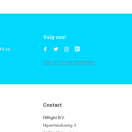
Volg ons!
9,5
op
Sign up for our newsletter
Contact
FilRight B.V.
Nijverheidsweg 3