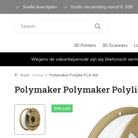
Snelle levertijden
Gratis verzending vanaf € 100!
3D Printers
3D Scanners
L
Wegens de vakantieperiode zijn wij telefonisch verm
Back
Home
Polymaker Polylite PLA Wit
Polymaker Polymaker Polyli
33% sale