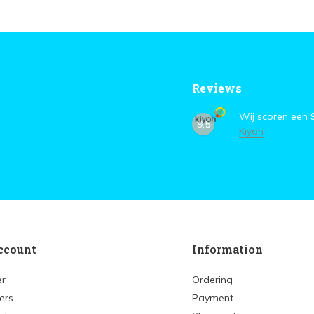
Reviews
Wij scoren een
9,5
Kiyoh
ccount
Information
er
Ordering
ers
Payment