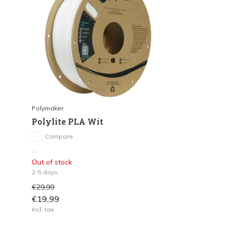
Polymaker
Polylite PLA Wit
Compare
...
Out of stock
2-5 days
€29,99
€19,99
Incl. tax