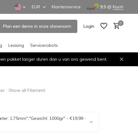
EUR
Klantenservice
9,5
@
Kiyoh
0
Plan een demo in onze showroom
Login
ng
Leasing
Servicerobots
n een pakket langer duren dan u van ons gewend bent.
Create an account
Create an account
er
Show all Filament
ter: 1.75mm","Gewicht: 1000gr" - €19,99
-