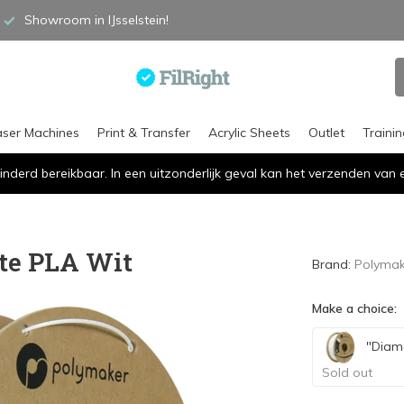
Showroom in IJsselstein!
aser Machines
Print & Transfer
Acrylic Sheets
Outlet
Traini
inderd bereikbaar. In een uitzonderlijk geval kan het verzenden va
te PLA Wit
Brand:
Polymak
Make a choice:
"Diame
Sold out