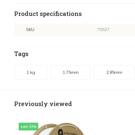
Product specifications
SKU
70527
Tags
1 kg
1.75mm
2.85mm
Previously viewed
sale 33%