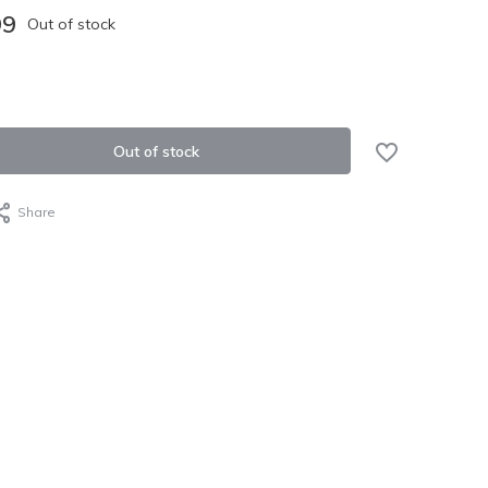
Sold out
99
Out of stock
Sold out
Out of stock
Share