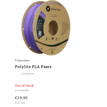
Polymaker
Polylite PLA Paars
Compare
...
Out of stock
2-4 weeks
€29,95
Incl. tax