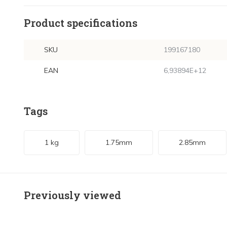
Product specifications
SKU
199167180
EAN
6,93894E+12
Tags
1 kg
1.75mm
2.85mm
Previously viewed