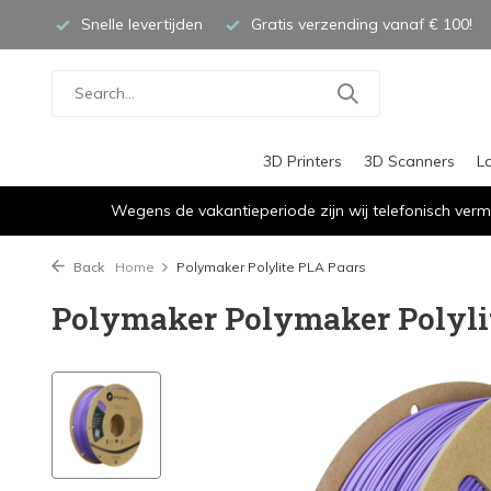
Snelle levertijden
Gratis verzending vanaf € 100!
3D Printers
3D Scanners
L
Wegens de vakantieperiode zijn wij telefonisch verm
Back
Home
Polymaker Polylite PLA Paars
Polymaker Polymaker Polyli