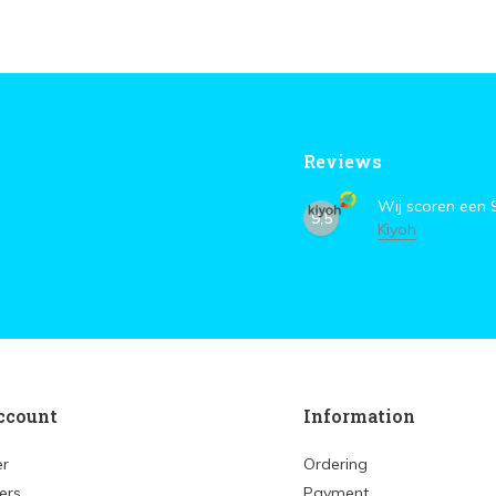
Reviews
Wij scoren een
9,5
Kiyoh
ccount
Information
er
Ordering
ers
Payment