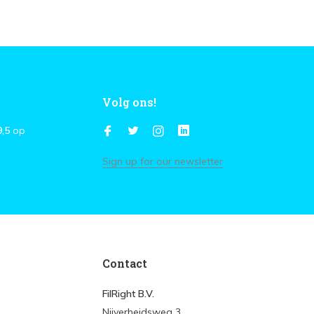
Volg ons!
9,5
op
Sign up for our newsletter
Contact
FilRight B.V.
Nijverheidsweg 3