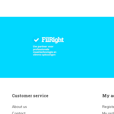
Customer service
My a
About us
Regist
Contact
My ord