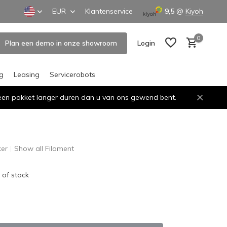
EUR
Klantenservice
9,5
@
Kiyoh
0
Plan een demo in onze showroom
Login
ng
Leasing
Servicerobots
n een pakket langer duren dan u van ons gewend bent.
Create an account
Create an account
er
Show all Filament
 of stock