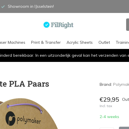
Showroom in IJsselstein!
aser Machines
Print & Transfer
Acrylic Sheets
Outlet
Traini
inderd bereikbaar. In een uitzonderlijk geval kan het verzenden va
te PLA Paars
Brand:
Polymak
€29,95
Out
Incl. tax
2-4 weeks