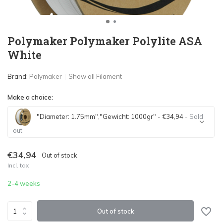
Polymaker Polymaker Polylite ASA
White
Brand:
Polymaker
Show all Filament
Make a choice:
"Diameter: 1.75mm","Gewicht: 1000gr" - €34,94
- Sold
out
Sold out
€34,94
Out of stock
Incl. tax
Sold out
2-4 weeks
Out of stock