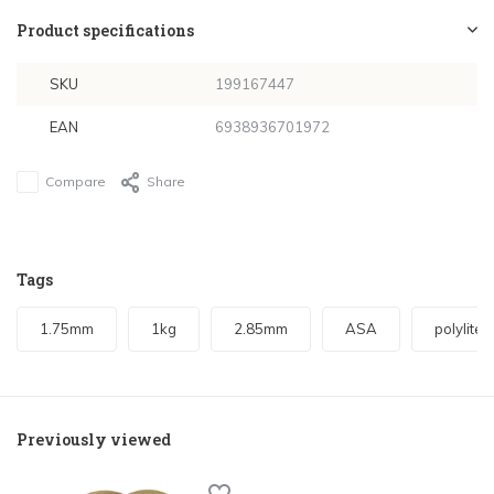
Product specifications
SKU
199167447
EAN
6938936701972
Compare
Share
Tags
1.75mm
1kg
2.85mm
ASA
polylite
Previously viewed