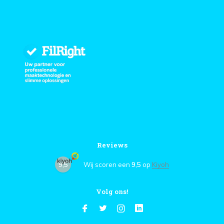
Reviews
9,5
Wij scoren een
9,5
op
Kiyoh
Volg ons!