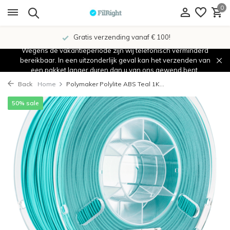
0
Gratis verzending vanaf € 100!
Wegens de vakantieperiode zijn wij telefonisch verminderd
bereikbaar. In een uitzonderlijk geval kan het verzenden van
een pakket langer duren dan u van ons gewend bent.
Back
Home
Polymaker Polylite ABS Teal 1K...
50% sale