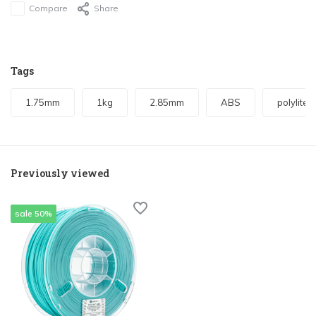
Compare
Share
Tags
1.75mm
1kg
2.85mm
ABS
polylite
Previously viewed
sale 50%