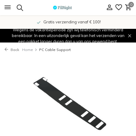
0
Gratis verzending vanaf € 100!
Wegens de vakantieperiode zijn wij telefonisch verminderd
bereikbaar. In een uitzonderlijk geval kan het verzenden van
een pakket langer duren dan u van ons gewend bent.
Back
Home
PC Cable Support