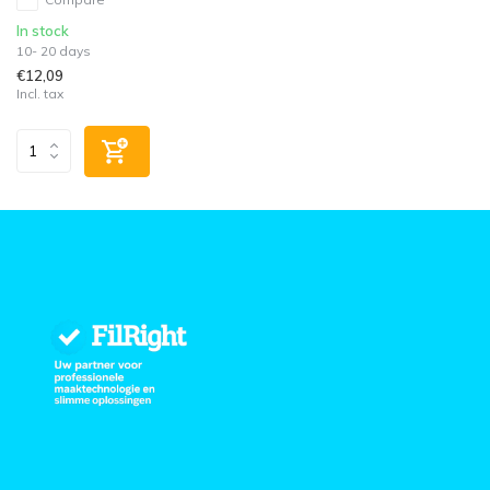
In stock
10- 20 days
€12,09
Incl. tax