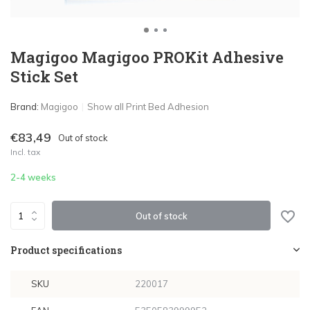
Magigoo Magigoo PROKit Adhesive
Stick Set
Brand:
Magigoo
Show all Print Bed Adhesion
€83,49
Out of stock
Incl. tax
2-4 weeks
Out of stock
Product specifications
SKU
220017