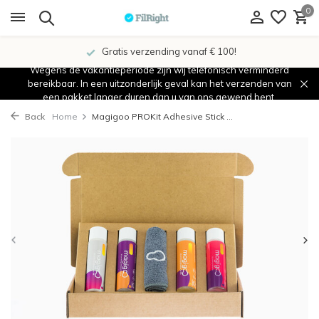
0
Gratis verzending vanaf € 100!
Wegens de vakantieperiode zijn wij telefonisch verminderd
bereikbaar. In een uitzonderlijk geval kan het verzenden van
een pakket langer duren dan u van ons gewend bent.
Back
Home
Magigoo PROKit Adhesive Stick ...