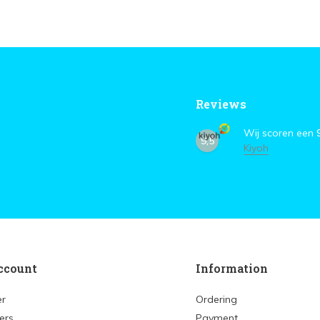
Reviews
Wij scoren een
9,5
Kiyoh
ccount
Information
er
Ordering
ers
Payment