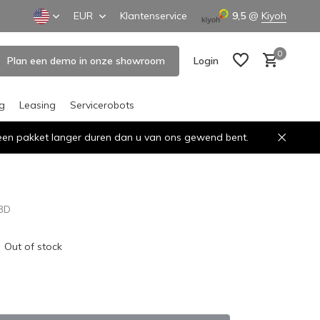
EUR
Klantenservice
9,5
@
Kiyoh
0
Plan een demo in onze showroom
Login
ng
Leasing
Servicerobots
n een pakket langer duren dan u van ons gewend bent.
Create an account
Create an account
 3D
Out of stock