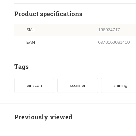
Product specifications
SKU
198924717
EAN
6970163081410
Tags
einscan
scanner
shining
Previously viewed