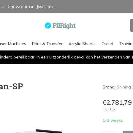
Showroom in IJsselstein!
aser Machines
Print & Transfer
Acrylic Sheets
Outlet
Traini
inderd bereikbaar. In een uitzonderlijk geval kan het verzenden va
can-SP
Brand:
Shining
€2.781,79
Incl. tax
1-3 weeks