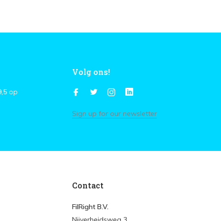
Volg ons!
9,5
op
Sign up for our newsletter
Contact
FilRight B.V.
Nijverheidsweg 3