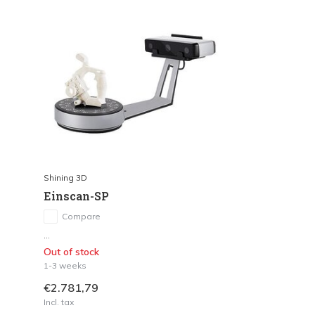
Shining 3D
Einscan-SP
Compare
...
Out of stock
1-3 weeks
€2.781,79
Incl. tax