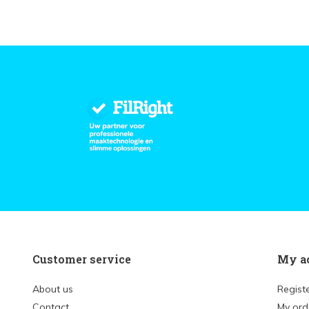
Customer service
My a
About us
Regist
Contact
My ord