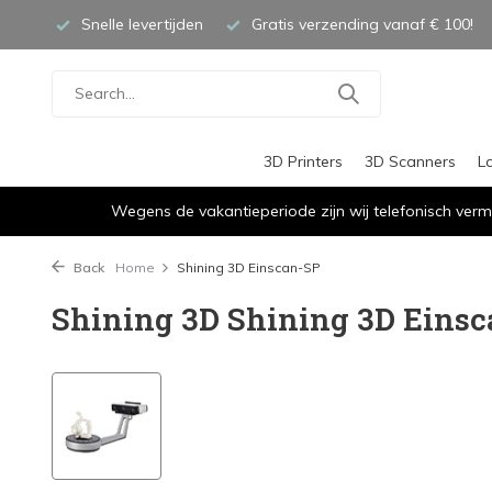
Snelle levertijden
Gratis verzending vanaf € 100!
3D Printers
3D Scanners
L
Wegens de vakantieperiode zijn wij telefonisch verm
Back
Home
Shining 3D Einscan-SP
Shining 3D Shining 3D Eins