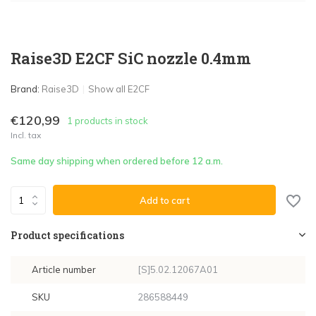
Raise3D E2CF SiC nozzle 0.4mm
Brand:
Raise3D
Show all E2CF
€120,99
1 products in stock
Incl. tax
Same day shipping when ordered before 12 a.m.
Add to cart
Product specifications
Article number
[S]5.02.12067A01
SKU
286588449