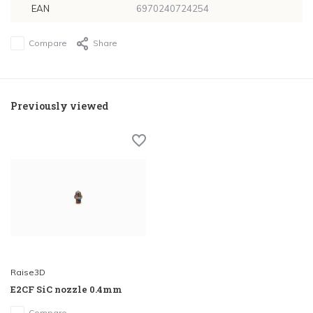
EAN
6970240724254
Compare
Share
Previously viewed
Raise3D
E2CF SiC nozzle 0.4mm
Compare