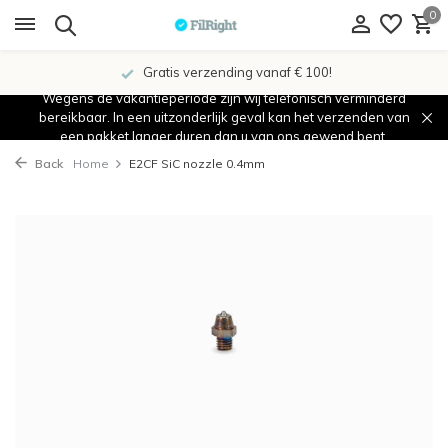
0
Gratis verzending vanaf € 100!
Wegens de vakantieperiode zijn wij telefonisch verminderd
bereikbaar. In een uitzonderlijk geval kan het verzenden van
een pakket langer duren dan u van ons gewend bent.
Back
Home
E2CF SiC nozzle 0.4mm