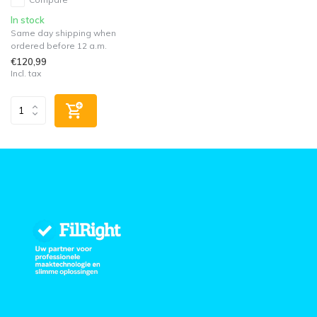
In stock
Same day shipping when
ordered before 12 a.m.
€120,99
Incl. tax