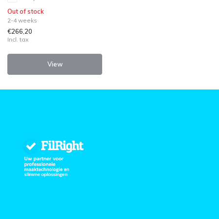
Out of stock
2-4 weeks
€266,20
Incl. tax
View