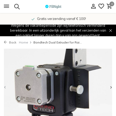
0
Gratis verzending vanaf € 100!
Wegens de vakantieperiode zijn wij telefonisch verminderd
bereikbaar. In een uitzonderlijk geval kan het verzenden van
een pakket langer duren dan u van ons gewend bent.
Back
Home
Bondtech Dual Extruder for Rai...