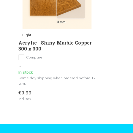
FilRight
Acrylic - Shiny Marble Copper
300 x 300
Compare
...
In stock
Same day shipping when ordered before 12
a.m.
€9,99
Incl. tax