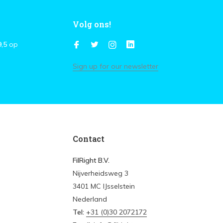
Volg ons!
9,5
op
Sign up for our newsletter
Contact
FilRight B.V.
Nijverheidsweg 3
3401 MC IJsselstein
Nederland
Tel:
+31 (0)30 2072172