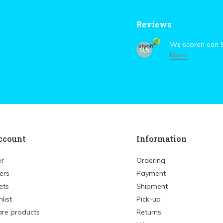
Reviews
Wij scoren een
9,5
Kiyoh
ccount
Information
er
Ordering
ers
Payment
ets
Shipment
list
Pick-up
re products
Returns