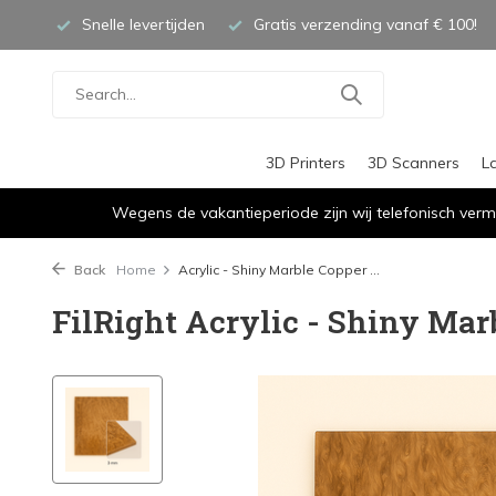
Snelle levertijden
Gratis verzending vanaf € 100!
3D Printers
3D Scanners
L
Wegens de vakantieperiode zijn wij telefonisch verm
Back
Home
Acrylic - Shiny Marble Copper ...
FilRight Acrylic - Shiny Mar