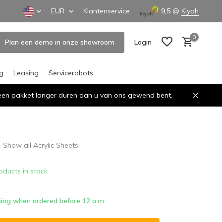
EUR
Klantenservice
9,5
@
Kiyoh
0
Plan een demo in onze showroom
Login
ng
Leasing
Servicerobots
n een pakket langer duren dan u van ons gewend bent.
Create an account
Create an account
Show all Acrylic Sheets
oducts in stock
ing when ordered before 12 a.m.