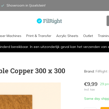
Showroom in IJsselstein!
aser Machines
Print & Transfer
Acrylic Sheets
Outlet
Traini
inderd bereikbaar. In een uitzonderlijk geval kan het verzenden va
ble Copper 300 x 300
Brand:
FilRight
€9,99
29 pr
Incl. tax
Same day shipp