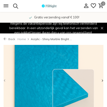
0
Gratis verzending vanaf € 100!
Wegens de vakantieperiode zijn wij telefonisch verminderd
bereikbaar. In een uitzonderlijk geval kan het verzenden van
een pakket langer duren dan u van ons gewend bent.
Back
Home
Acrylic - Shiny Marble Bright ...