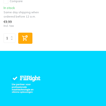
Compare
In stock
Same day shipping when
ordered before 12 a.m.
€9,99
Incl. tax