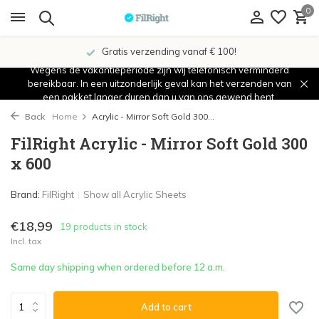
0
Gratis verzending vanaf € 100!
Wegens de vakantieperiode zijn wij telefonisch verminderd
bereikbaar. In een uitzonderlijk geval kan het verzenden van
een pakket langer duren dan u van ons gewend bent.
Back
Home
Acrylic - Mirror Soft Gold 300...
FilRight Acrylic - Mirror Soft Gold 300
x 600
Brand:
FilRight
Show all Acrylic Sheets
€18,99
19 products in stock
Incl. tax
Same day shipping when ordered before 12 a.m.
Add to cart