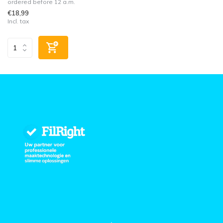
ordered before 12 a.m.
€18,99
Incl. tax