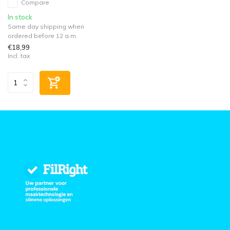
Compare
In stock
Same day shipping when
ordered before 12 a.m.
€18,99
Incl. tax