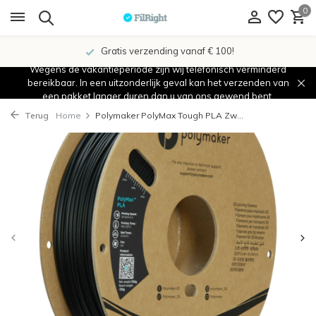
0
Gratis verzending vanaf € 100!
Wegens de vakantieperiode zijn wij telefonisch verminderd
bereikbaar. In een uitzonderlijk geval kan het verzenden van
een pakket langer duren dan u van ons gewend bent.
Terug
Home
Polymaker PolyMax Tough PLA Zw...