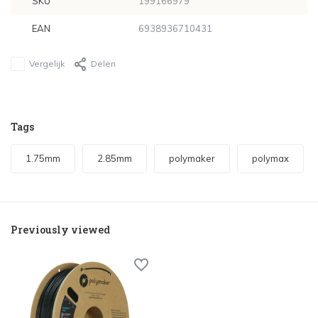
SKU
199166979
EAN
6938936710431
Vergelijk
Delen
Tags
1.75mm
2.85mm
polymaker
polymax
Previously viewed