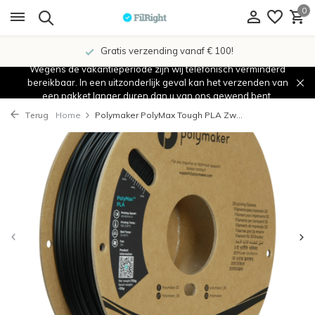
0
Gratis verzending vanaf € 100!
Wegens de vakantieperiode zijn wij telefonisch verminderd
bereikbaar. In een uitzonderlijk geval kan het verzenden van
een pakket langer duren dan u van ons gewend bent.
Terug
Home
Polymaker PolyMax Tough PLA Zw...