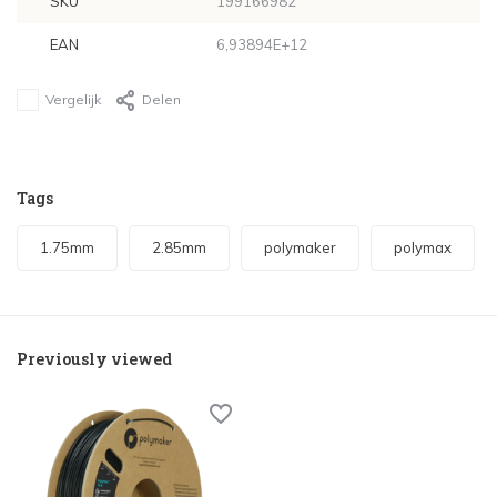
SKU
199166982
EAN
6,93894E+12
Vergelijk
Delen
Tags
1.75mm
2.85mm
polymaker
polymax
Previously viewed