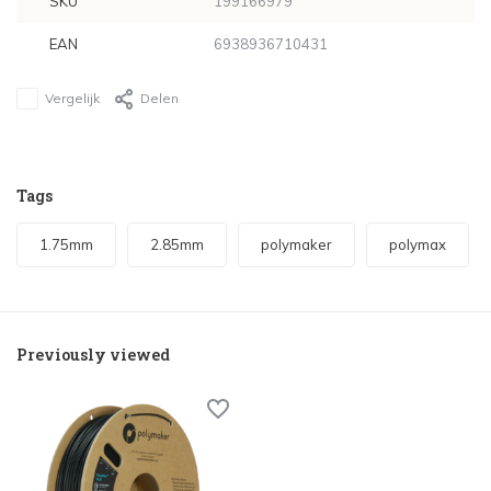
SKU
199166979
EAN
6938936710431
Vergelijk
Delen
Tags
1.75mm
2.85mm
polymaker
polymax
Previously viewed