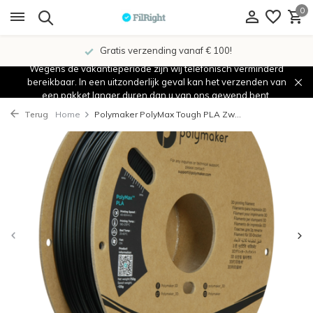
0
Gratis verzending vanaf € 100!
Wegens de vakantieperiode zijn wij telefonisch verminderd
bereikbaar. In een uitzonderlijk geval kan het verzenden van
een pakket langer duren dan u van ons gewend bent.
Terug
Home
Polymaker PolyMax Tough PLA Zw...