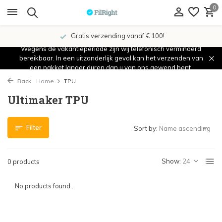
0
Gratis verzending vanaf € 100!
Wegens de vakantieperiode zijn wij telefonisch verminderd
bereikbaar. In een uitzonderlijk geval kan het verzenden van
een pakket langer duren dan u van ons gewend bent.
Back
Home
TPU
Ultimaker TPU
Filter
Sort by:
Show:
0 products
No products found...